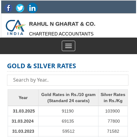
RAHUL N GHARAT & CO.
CHARTERED ACCOUNTANTS
Toggle
navigation
GOLD & SILVER RATES
Gold Rates in Rs./10 gram
Silver Rates
Year
(Standard 24 carats)
in Rs./Kg
31.03.2025
91190
103900
31.03.2024
69135
77800
31.03.2023
59512
71582